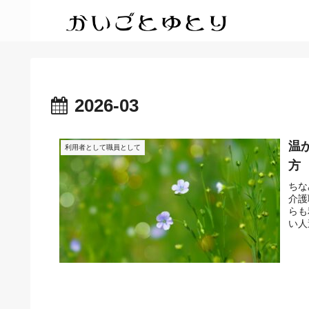
2026-03
温
利用者として職員として
方
ちな
介護職
らも
い人