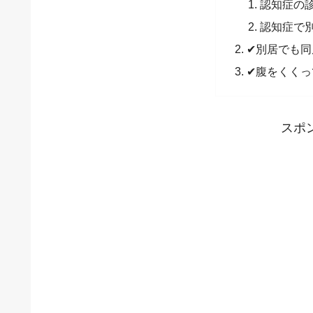
認知症の
認知症で
✔別居でも同
✔腹をくくっ
スポ