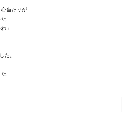
く心当たりが
った。
るわ」
した。
した。