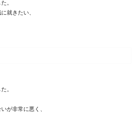
した。
職に就きたい、
した。
合いが非常に悪く、