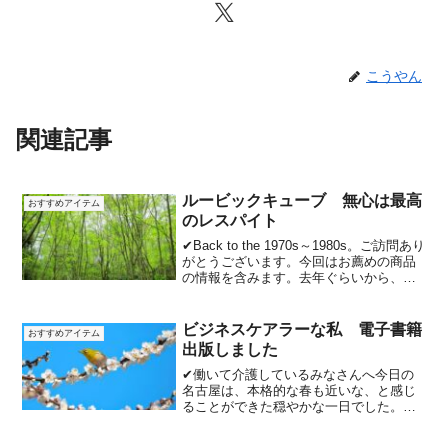
こうやん
関連記事
ルービックキューブ 無心は最高
おすすめアイテム
のレスパイト
✔Back to the 1970s～1980s。ご訪問あり
がとうございます。今回はお薦めの商品
の情報を含みます。去年ぐらいから、ず
っと欲しかった物。それはルービックキ
ューブ！！小学生の頃、母の手伝いもせ
ず、ソファに殿様のようにふんぞり返
ビジネスケアラーな私 電子書籍
おすすめアイテム
り...
出版しました
✔働いて介護しているみなさんへ今日の
名古屋は、本格的な春も近いな、と感じ
ることができた穏やかな一日でした。み
なさんは、いかがお過ごしでしたか。私
は、朝起きた時にぎっくり腰になってし