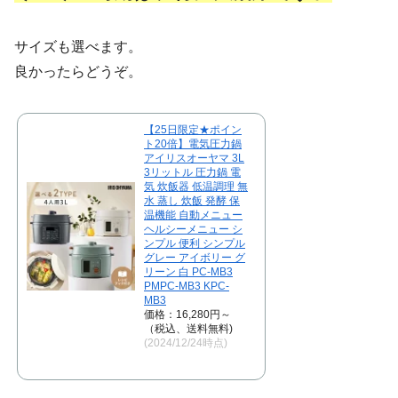
サイズも選べます。
良かったらどうぞ。
【25日限定★ポイン
ト20倍】電気圧力鍋
アイリスオーヤマ 3L
3リットル 圧力鍋 電
気 炊飯器 低温調理 無
水 蒸し 炊飯 発酵 保
温機能 自動メニュー
ヘルシーメニュー シ
ンプル 便利 シンプル
グレー アイボリー グ
リーン 白 PC-MB3
PMPC-MB3 KPC-
MB3
価格：16,280円～
（税込、送料無料)
(2024/12/24時点)