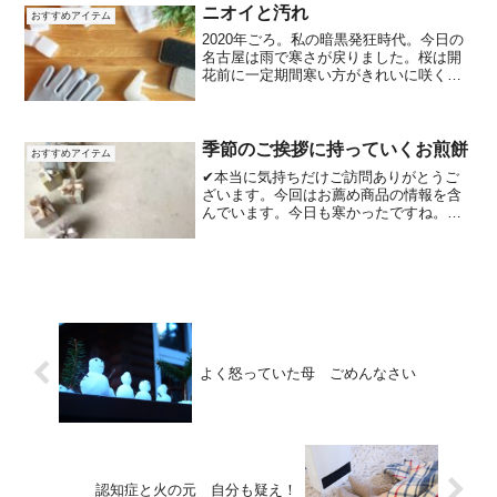
まい、コルセットと湿布と痛み止めにお
ニオイと汚れ
おすすめアイテム
世話になった一日でした。...
2020年ごろ。私の暗黒発狂時代。今日の
名古屋は雨で寒さが戻りました。桜は開
花前に一定期間寒い方がきれいに咲くそ
うです。「休眠打破」と呼ばれていま
す。暖かくなると気になる介護のニオ
イ。防ぐためには、とにかく洗濯、掃
除。いかに楽するかが勝負で...
季節のご挨拶に持っていくお煎餅
おすすめアイテム
✔本当に気持ちだけご訪問ありがとうご
ざいます。今回はお薦め商品の情報を含
んでいます。今日も寒かったですね。冬
至も納得の寒さ。ゆず・かぼちゃは価格
高騰でした。我家の年末は、お歳暮とは
呼べないくらいの気持ち程度の差し入れ
をします。必要ないですよ...
よく怒っていた母 ごめんなさい
認知症と火の元 自分も疑え！